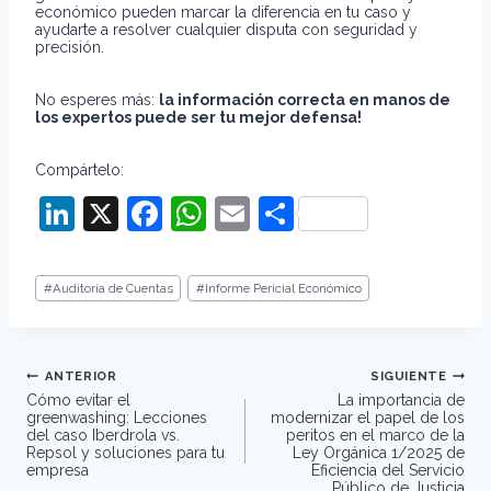
económico pueden marcar la diferencia en tu caso y
ayudarte a resolver cualquier disputa con seguridad y
precisión.
No esperes más:
la información correcta en manos de
los expertos puede ser tu mejor defensa!
Compártelo:
Li
X
F
W
E
C
n
a
h
m
o
k
c
at
ai
m
Etiquetas
#
Auditoría de Cuentas
#
Informe Pericial Económico
de
e
e
s
l
p
la
entrada:
dI
b
A
ar
Navegación
n
o
p
tir
ANTERIOR
SIGUIENTE
de
Cómo evitar el
La importancia de
o
p
entradas
greenwashing: Lecciones
modernizar el papel de los
del caso Iberdrola vs.
peritos en el marco de la
k
Repsol y soluciones para tu
Ley Orgánica 1/2025 de
empresa
Eficiencia del Servicio
Público de Justicia