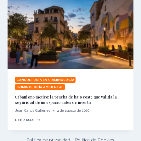
CONSULTORÍA EN CRIMINOLOGÍA
CRIMINOLOGÍA AMBIENTAL
Urbanismo táctico: la prueba de bajo coste que valida la
seguridad de un espacio antes de invertir
Juan Carlos Gutiérrez
4 de agosto de 2026
URBANISMO
LEER MÁS
TÁCTICO:
LA
PRUEBA
DE
BAJO
Política de privacidad
Política de Cookies