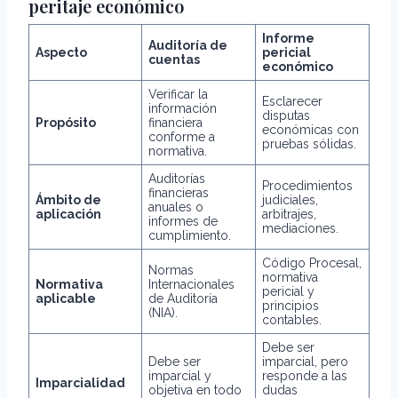
peritaje económico
Informe
Auditoría de
Aspecto
pericial
cuentas
económico
Verificar la
Esclarecer
información
disputas
Propósito
financiera
económicas con
conforme a
pruebas sólidas.
normativa.
Auditorías
Procedimientos
financieras
Ámbito de
judiciales,
anuales o
aplicación
arbitrajes,
informes de
mediaciones.
cumplimiento.
Código Procesal,
Normas
normativa
Normativa
Internacionales
pericial y
aplicable
de Auditoría
principios
(NIA).
contables.
Debe ser
Debe ser
imparcial, pero
imparcial y
responde a las
Imparcialidad
objetiva en todo
dudas