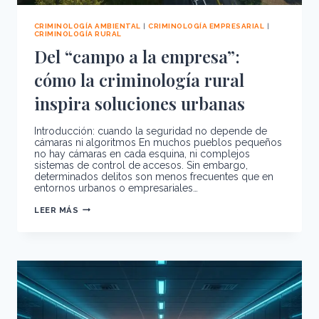
CRIMINOLOGÍA AMBIENTAL
|
CRIMINOLOGÍA EMPRESARIAL
|
CRIMINOLOGÍA RURAL
Del “campo a la empresa”:
cómo la criminología rural
inspira soluciones urbanas
Introducción: cuando la seguridad no depende de
cámaras ni algoritmos En muchos pueblos pequeños
no hay cámaras en cada esquina, ni complejos
sistemas de control de accesos. Sin embargo,
determinados delitos son menos frecuentes que en
entornos urbanos o empresariales…
DEL
LEER MÁS
“CAMPO
A
LA
EMPRESA”:
CÓMO
LA
CRIMINOLOGÍA
RURAL
INSPIRA
SOLUCIONES
URBANAS