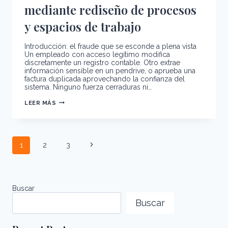
mediante rediseño de procesos
y espacios de trabajo
Introducción: el fraude que se esconde a plena vista
Un empleado con acceso legítimo modifica
discretamente un registro contable. Otro extrae
información sensible en un pendrive, o aprueba una
factura duplicada aprovechando la confianza del
sistema. Ninguno fuerza cerraduras ni…
PREVENCIÓN
LEER MÁS
DE
FRAUDES
INTERNOS
MEDIANTE
REDISEÑO
Navegación
DE
Siguiente
1
2
3
PROCESOS
de
Y
página
página
ESPACIOS
DE
TRABAJO
Buscar
Buscar