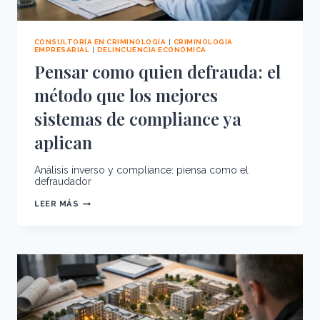
CONSULTORÍA EN CRIMINOLOGÍA
|
CRIMINOLOGÍA
EMPRESARIAL
|
DELINCUENCIA ECONÓMICA
Pensar como quien defrauda: el
método que los mejores
sistemas de compliance ya
aplican
Análisis inverso y compliance: piensa como el
defraudador
PENSAR
LEER MÁS
COMO
QUIEN
DEFRAUDA:
EL
MÉTODO
QUE
LOS
MEJORES
SISTEMAS
DE
COMPLIANCE
YA