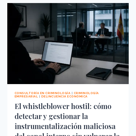
CUANDO
LA
VÍCTIMA
LA
FABRICA
LA
ORGANIZACIÓN
CONSULTORÍA EN CRIMINOLOGÍA
|
CRIMINOLOGÍA
EMPRESARIAL
|
DELINCUENCIA ECONÓMICA
El whistleblower hostil: cómo
detectar y gestionar la
instrumentalización maliciosa
del canal interno sin vulnerar la