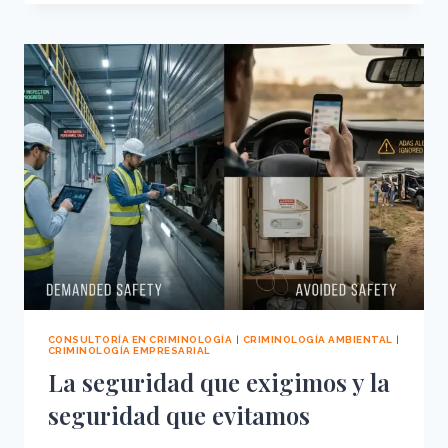
AÚN
NO
EXISTE:
ANÁLISIS
CRIMINOLÓGICO
PREVENTIVO
DE
NUEVOS
DESARROLLOS
URBANOS
CONSULTORÍA EN CRIMINOLOGÍA
|
CRIMINOLOGÍA AMBIENTAL
|
CRIMINOLOGÍA EMPRESARIAL
La seguridad que exigimos y la
seguridad que evitamos