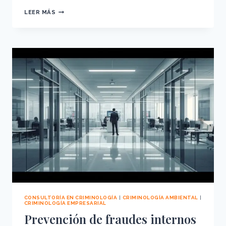
CIBERSEGURIDAD
LEER MÁS
FÍSICA:
LA
CONVERGENCIA
DE
LO
DIGITAL
Y
LO
AMBIENTAL
EN
LA
EMPRESA
CONSULTORÍA EN CRIMINOLOGÍA
|
CRIMINOLOGÍA AMBIENTAL
|
CRIMINOLOGÍA EMPRESARIAL
Prevención de fraudes internos