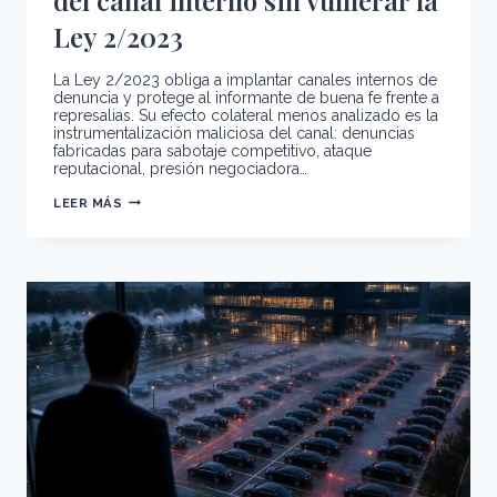
Ley 2/2023
La Ley 2/2023 obliga a implantar canales internos de
denuncia y protege al informante de buena fe frente a
represalias. Su efecto colateral menos analizado es la
instrumentalización maliciosa del canal: denuncias
fabricadas para sabotaje competitivo, ataque
reputacional, presión negociadora…
EL
LEER MÁS
WHISTLEBLOWER
HOSTIL:
CÓMO
DETECTAR
Y
GESTIONAR
LA
INSTRUMENTALIZACIÓN
MALICIOSA
DEL
CANAL
INTERNO
SIN
VULNERAR
LA
LEY
2/2023