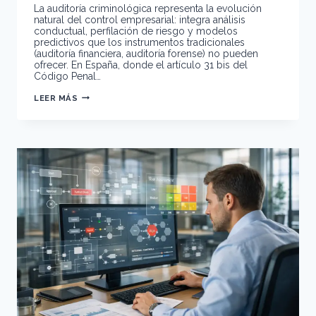
La auditoría criminológica representa la evolución
natural del control empresarial: integra análisis
conductual, perfilación de riesgo y modelos
predictivos que los instrumentos tradicionales
(auditoría financiera, auditoría forense) no pueden
ofrecer. En España, donde el artículo 31 bis del
Código Penal…
DE
LEER MÁS
LA
AUDITORÍA
FINANCIERA
A
LA
AUDITORÍA
CRIMINOLÓGICA:
EL
SALTO
QUE
EL
CONTROL
EMPRESARIAL
NECESITABA