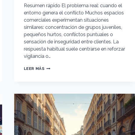
Resumen rápido El problema real: cuando el
entorno genera el conflicto Muchos espacios
comerciales experimentan situaciones
similares: concentración de grupos juveniles,
pequeños hurtos, conflictos puntuales o
sensación de inseguridad entre clientes. La
respuesta habitual suele centrarse en reforzar
vigilancia o…
ENTORNOS
LEER MÁS
COMERCIALES
PARA
ADOLESCENTES:
PREVENIR
CONFLICTOS
DESDE
EL
DISEÑO
DEL
ESPACIO