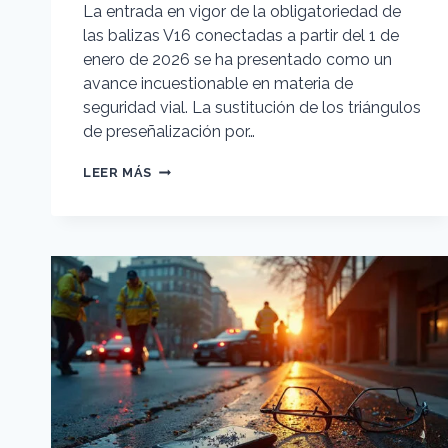
La entrada en vigor de la obligatoriedad de
las balizas V16 conectadas a partir del 1 de
enero de 2026 se ha presentado como un
avance incuestionable en materia de
seguridad vial. La sustitución de los triángulos
de preseñalización por…
CRIMINOLOGÍA
LEER MÁS
VIAL
Y
BALIZAS
V16:
CUANDO
LEGISLAR
CON
PRISA
GENERA
NUEVOS
RIESGOS