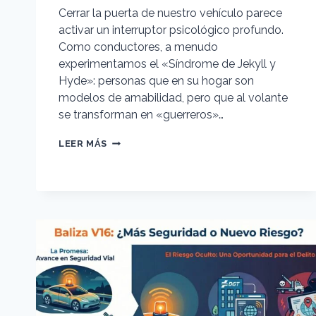
Cerrar la puerta de nuestro vehículo parece
activar un interruptor psicológico profundo.
Como conductores, a menudo
experimentamos el «Síndrome de Jekyll y
Hyde»: personas que en su hogar son
modelos de amabilidad, pero que al volante
se transforman en «guerreros»…
LA
LEER MÁS
GUERRA
DETRÁS
DEL
VOLANTE:
5
VERDADES
INCÓMODAS
(Y
TRANSFORMADORAS)
SOBRE
LA
IRA
AL