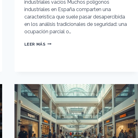
industriales vacíos Muchos polígonos
industriales en España comparten una
característica que suele pasar desapercibida
en los análisis tradicionales de seguridad: una
ocupación parcial o…
PREVENCIÓN
LEER MÁS
DELICTIVA
EN
POLÍGONOS
INDUSTRIALES
DE
BAJA
OCUPACIÓN