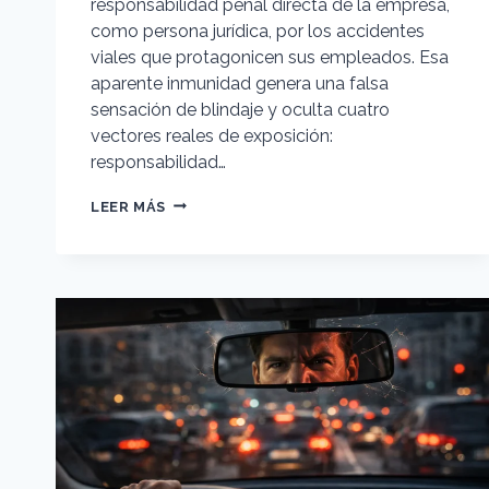
responsabilidad penal directa de la empresa,
como persona jurídica, por los accidentes
viales que protagonicen sus empleados. Esa
aparente inmunidad genera una falsa
sensación de blindaje y oculta cuatro
vectores reales de exposición:
responsabilidad…
CRIMINOLOGÍA
LEER MÁS
VIAL
EMPRESARIAL:
EL
RIESGO
PENAL
OCULTO
EN
LA
MOVILIDAD
CORPORATIVA