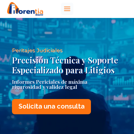
Saltar
al
contenido
Peritajes Judiciales
Precisión Técnica y Soporte
Especializado para Litigios
Informes Periciales de máxima
rigurosidad y validez legal
Solicita una consulta