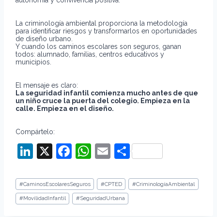
La criminología ambiental proporciona la metodología
para identificar riesgos y transformarlos en oportunidades
de diseño urbano.
Y cuando los caminos escolares son seguros, ganan
todos: alumnado, familias, centros educativos y
municipios.
El mensaje es claro:
La seguridad infantil comienza mucho antes de que
un niño cruce la puerta del colegio. Empieza en la
calle. Empieza en el diseño.
Compártelo:
Li
X
F
W
E
C
n
a
h
m
o
k
c
at
ai
m
Etiquetas
#
CaminosEscolaresSeguros
#
CPTED
#
CriminologíaAmbiental
de
e
e
s
l
p
la
#
MovilidadInfantil
#
SeguridadUrbana
entrada:
dI
b
A
ar