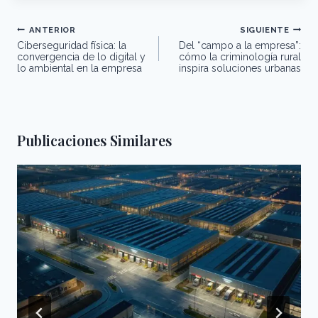
n
o
p
tir
Navegación
ANTERIOR
SIGUIENTE
o
p
de
Ciberseguridad física: la
Del “campo a la empresa”:
entradas
k
convergencia de lo digital y
cómo la criminología rural
lo ambiental en la empresa
inspira soluciones urbanas
Publicaciones Similares