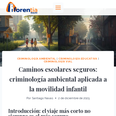
Saltar
al
contenido
CRIMINOLOGÍA AMBIENTAL
|
CRIMINOLOGÍA EDUCATIVA
|
CRIMINOLOGÍA VIAL
Caminos escolares seguros:
criminología ambiental aplicada a
la movilidad infantil
Por
Santiago Navas
2 de diciembre de 2025
Introducción: el viaje más corto no
siempre es el más seguro