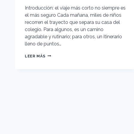
Introducción: el viaje más corto no siempre es
el más seguro Cada mañana, miles de niños
recorren el trayecto que separa su casa del
colegio. Para algunos, es un camino
agradable y rutinario; para otros, un itinerario
lleno de puntos…
CAMINOS
LEER MÁS
ESCOLARES
SEGUROS:
CRIMINOLOGÍA
AMBIENTAL
APLICADA
A
LA
MOVILIDAD
INFANTIL