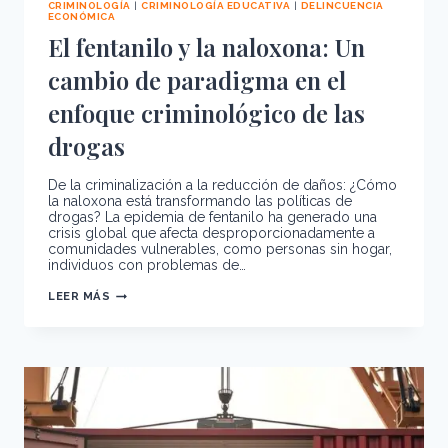
CRIMINOLOGÍA
|
CRIMINOLOGÍA EDUCATIVA
|
DELINCUENCIA
ECONÓMICA
El fentanilo y la naloxona: Un
cambio de paradigma en el
enfoque criminológico de las
drogas
De la criminalización a la reducción de daños: ¿Cómo
la naloxona está transformando las políticas de
drogas? La epidemia de fentanilo ha generado una
crisis global que afecta desproporcionadamente a
comunidades vulnerables, como personas sin hogar,
individuos con problemas de…
EL
LEER MÁS
FENTANILO
Y
LA
NALOXONA:
UN
CAMBIO
DE
PARADIGMA
EN
EL
ENFOQUE