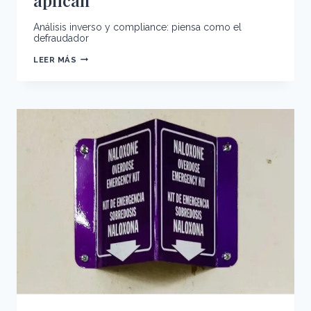
Análisis inverso y compliance: piensa como el
defraudador
PENSAR
LEER MÁS
COMO
QUIEN
DEFRAUDA:
EL
MÉTODO
QUE
LOS
MEJORES
SISTEMAS
DE
COMPLIANCE
YA
APLICAN