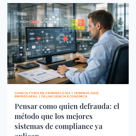
LA
AUDITORÍA
CRIMINOLÓGICA:
EL
SALTO
QUE
EL
CONTROL
EMPRESARIAL
NECESITABA
CONSULTORÍA EN CRIMINOLOGÍA
|
CRIMINOLOGÍA
EMPRESARIAL
|
DELINCUENCIA ECONÓMICA
Pensar como quien defrauda: el
método que los mejores
sistemas de compliance ya
aplican