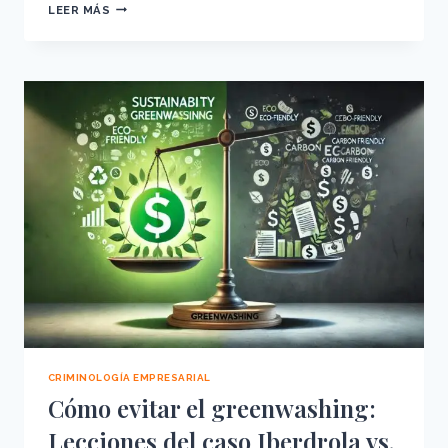
DESAPARICIÓN
LEER MÁS
DE
VEHÍCULOS
PREMIUM
EN
RENTING:
ANÁLISIS
CRIMINOLÓGICO
Y
SOLUCIONES
CRIMINOLOGÍA EMPRESARIAL
Cómo evitar el greenwashing:
Lecciones del caso Iberdrola vs.