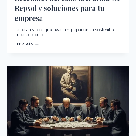
Repsol y soluciones para tu
empresa
La balanza del greenwashing: apariencia sostenible,
impacto oculto
CÓMO
LEER MÁS
EVITAR
EL
GREENWASHING:
LECCIONES
DEL
CASO
IBERDROLA
VS.
REPSOL
Y
SOLUCIONES
PARA
TU
EMPRESA