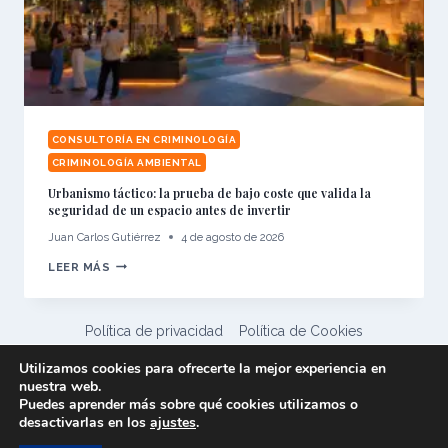
CONSULTORÍA EN CRIMINOLOGÍA
CRIMINOLOGÍA AMBIENTAL
Urbanismo táctico: la prueba de bajo coste que valida la
seguridad de un espacio antes de invertir
Juan Carlos Gutiérrez
4 de agosto de 2026
URBANISMO
LEER MÁS
TÁCTICO:
LA
PRUEBA
DE
BAJO
Política de privacidad
Política de Cookies
COSTE
QUE
Aviso legal
Utilizamos cookies para ofrecerte la mejor experiencia en
VALIDA
LA
nuestra web.
Asesoría Criminológica y Pericial © 2026
SEGURIDAD
Puedes aprender más sobre qué cookies utilizamos o
DE
UN
desactivarlas en los
ajustes
.
ESPACIO
ANTES