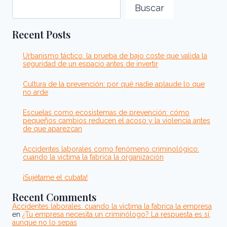
DE
Buscar
PARADIGMA
EN
EL
Recent Posts
ENFOQUE
CRIMINOLÓGICO
DE
LAS
Urbanismo táctico: la prueba de bajo coste que valida la
DROGAS
seguridad de un espacio antes de invertir
Cultura de la prevención: por qué nadie aplaude lo que
no arde
Escuelas como ecosistemas de prevención: cómo
pequeños cambios reducen el acoso y la violencia antes
de que aparezcan
Accidentes laborales como fenómeno criminológico:
cuando la víctima la fabrica la organización
¡Sujétame el cubata!
Recent Comments
Accidentes laborales: cuando la víctima la fabrica la empresa
en
¿Tu empresa necesita un criminólogo? La respuesta es sí,
aunque no lo sepas