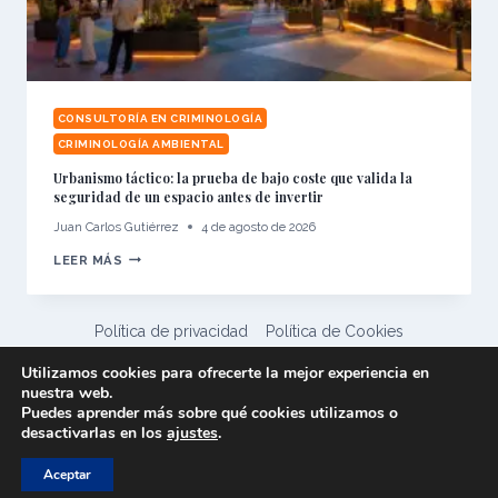
CONSULTORÍA EN CRIMINOLOGÍA
CRIMINOLOGÍA AMBIENTAL
Urbanismo táctico: la prueba de bajo coste que valida la
seguridad de un espacio antes de invertir
Juan Carlos Gutiérrez
4 de agosto de 2026
URBANISMO
LEER MÁS
TÁCTICO:
LA
PRUEBA
DE
BAJO
Política de privacidad
Política de Cookies
COSTE
QUE
Aviso legal
Utilizamos cookies para ofrecerte la mejor experiencia en
VALIDA
LA
nuestra web.
Asesoría Criminológica y Pericial © 2026
SEGURIDAD
Puedes aprender más sobre qué cookies utilizamos o
DE
UN
desactivarlas en los
ajustes
.
ESPACIO
ANTES
DE
Aceptar
INVERTIR